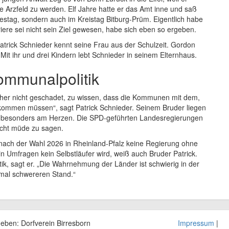
 Arzfeld zu werden. Elf Jahre hatte er das Amt inne und saß
destag, sondern auch im Kreistag Bitburg-Prüm. Eigentlich habe
rriere sei nicht sein Ziel gewesen, habe sich eben so ergeben.
Patrick Schnieder kennt seine Frau aus der Schulzeit. Gordon
t ihr und drei Kindern lebt Schnieder in seinem Elternhaus.
mmunalpolitik
isher nicht geschadet, zu wissen, dass die Kommunen mit dem,
tkommen müssen“, sagt Patrick Schnieder. Seinem Bruder liegen
z besonders am Herzen. Die SPD-geführten Landesregierungen
nicht müde zu sagen.
 nach der Wahl 2026 in Rheinland-Pfalz keine Regierung ohne
in Umfragen kein Selbstläufer wird, weiß auch Bruder Patrick.
ik, sagt er. „Die Wahrnehmung der Länder ist schwierig in der
hmal schwereren Stand.“
geben: Dorfverein
Birresborn
Impressum
|