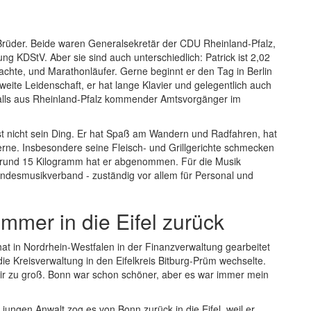
e Brüder. Beide waren Generalsekretär der CDU Rheinland-Pfalz,
ng KDStV. Aber sie sind auch unterschiedlich: Patrick ist 2,02
achte, und Marathonläufer. Gerne beginnt er den Tag in Berlin
weite Leidenschaft, er hat lange Klavier und gelegentlich auch
nfalls aus Rheinland-Pfalz kommender Amtsvorgänger im
ist nicht sein Ding. Er hat Spaß am Wandern und Radfahren, hat
ne. Insbesondere seine Fleisch- und Grillgerichte schmecken
, rund 15 Kilogramm hat er abgenommen. Für die Musik
andesmusikverband - zuständig vor allem für Personal und
mmer in die Eifel zurück
at in Nordrhein-Westfalen in der Finanzverwaltung gearbeitet
die Kreisverwaltung in den Eifelkreis Bitburg-Prüm wechselte.
 mir zu groß. Bonn war schon schöner, aber es war immer mein
jungen Anwalt zog es von Bonn zurück in die Eifel, weil er