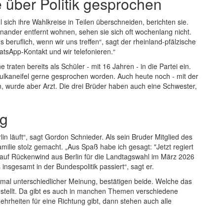
 über Politik gesprochen
ich ihre Wahlkreise in Teilen überschneiden, berichten sie.
nander entfernt wohnen, sehen sie sich oft wochenlang nicht.
 beruflich, wenn wir uns treffen“, sagt der rheinland-pfälzische
atsApp-Kontakt und wir telefonieren.“
traten bereits als Schüler - mit 16 Jahren - in die Partei ein.
 Vulkaneifel gerne gesprochen worden. Auch heute noch - mit der
ein, wurde aber Arzt. Die drei Brüder haben auch eine Schwester,
ng
in läuft“, sagt Gordon Schnieder. Als sein Bruder Mitglied des
ilie stolz gemacht. „Aus Spaß habe ich gesagt: "Jetzt regiert
r auf Rückenwind aus Berlin für die Landtagswahl im März 2026
 insgesamt in der Bundespolitik passiert“, sagt er.
mal unterschiedlicher Meinung, bestätigen beide. Welche das
ufgestellt. Da gibt es auch in manchen Themen verschiedene
rheiten für eine Richtung gibt, dann stehen auch alle