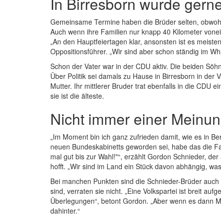
In Birresborn wurde gerne
Gemeinsame Termine haben die Brüder selten, obwohl s
Auch wenn ihre Familien nur knapp 40 Kilometer vonei
„An den Hauptfeiertagen klar, ansonsten ist es meistens
Oppositionsführer. „Wir sind aber schon ständig im Wh
Schon der Vater war in der CDU aktiv. Die beiden Söhne 
Über Politik sei damals zu Hause in Birresborn in der
Mutter. Ihr mittlerer Bruder trat ebenfalls in die CDU 
sie ist die älteste.
Nicht immer einer Meinu
„Im Moment bin ich ganz zufrieden damit, wie es in Berl
neuen Bundeskabinetts geworden sei, habe das die Fam
mal gut bis zur Wahl!"“, erzählt Gordon Schnieder, de
hofft. „Wir sind im Land ein Stück davon abhängig, was
Bei manchen Punkten sind die Schnieder-Brüder auch 
sind, verraten sie nicht. „Eine Volkspartei ist breit a
Überlegungen“, betont Gordon. „Aber wenn es dann Meh
dahinter.“