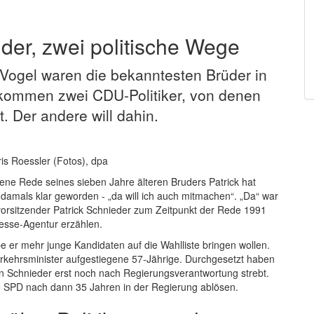
der, zwei politische Wege
Vogel waren die bekanntesten Brüder in
l kommen zwei CDU-Politiker, von denen
. Der andere will dahin.
ris Roessler (Fotos), dpa
gene Rede seines sieben Jahre älteren Bruders Patrick hat
 damals klar geworden - „da will ich auch mitmachen“. „Da“ war
orsitzender Patrick Schnieder zum Zeitpunkt der Rede 1991
resse-Agentur erzählen.
be er mehr junge Kandidaten auf die Wahlliste bringen wollen.
rkehrsminister aufgestiegene 57-Jährige. Durchgesetzt haben
on Schnieder erst noch nach Regierungsverantwortung strebt.
ie SPD nach dann 35 Jahren in der Regierung ablösen.