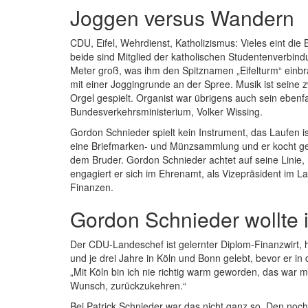
Joggen versus Wandern
CDU, Eifel, Wehrdienst, Katholizismus: Vieles eint di
beide sind Mitglied der katholischen Studentenverbindu
Meter groß, was ihm den Spitznamen „Eifelturm“ einbr
mit einer Joggingrunde an der Spree. Musik ist seine z
Orgel gespielt. Organist war übrigens auch sein ebe
Bundesverkehrsministerium, Volker Wissing.
Gordon Schnieder spielt kein Instrument, das Laufen 
eine Briefmarken- und Münzsammlung und er kocht ger
dem Bruder. Gordon Schnieder achtet auf seine Linie
engagiert er sich im Ehrenamt, als Vizepräsident im L
Finanzen.
Gordon Schnieder wollte i
Der CDU-Landeschef ist gelernter Diplom-Finanzwirt, h
und je drei Jahre in Köln und Bonn gelebt, bevor er in 
„Mit Köln bin ich nie richtig warm geworden, das war
Wunsch, zurückzukehren.“
Bei Patrick Schnieder war das nicht ganz so. Den noch 