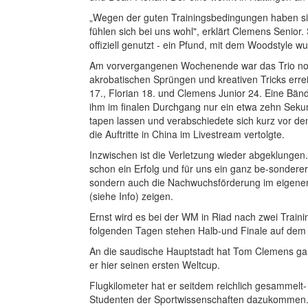
„Wegen der guten Trainingsbedingungen haben sie
fühlen sich bei uns wohl", erklärt Clemens Senior
offiziell genutzt - ein Pfund, mit dem Woodstyle w
Am vorvergangenen Wochenende war das Trio noch
akrobatischen Sprüngen und kreativen Tricks erre
17., Florian 18. und Clemens Junior 24. Eine Bä
ihm im finalen Durchgang nur ein etwa zehn Seku
tapen lassen und verabschiedete sich kurz vor den
die Auftritte in China im Livestream vertolgte.
Inzwischen ist die Verletzung wieder abgeklungen.
schon ein Erfolg und für uns ein ganz be-sonderer"
sondern auch die Nachwuchsförderung im eigenen 
(siehe Info) zeigen.
Ernst wird es bei der WM in Riad nach zwei Train
folgenden Tagen stehen Halb-und Finale auf dem
An die saudische Hauptstadt hat Tom Clemens gan
er hier seinen ersten Weltcup.
Flugkilometer hat er seitdem reichlich gesammelt-
Studenten der Sportwissenschaften dazukommen. 