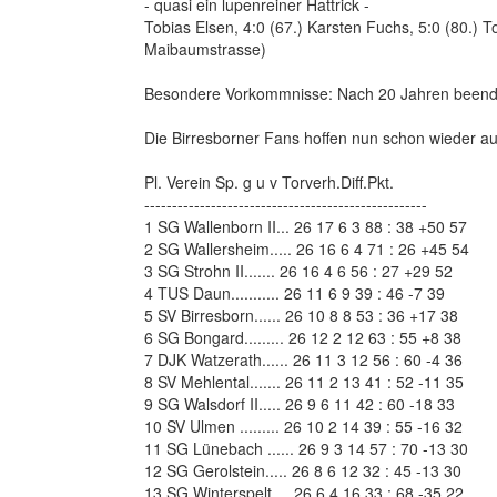
- quasi ein lupenreiner Hattrick -
Tobias Elsen, 4:0 (67.) Karsten Fuchs, 5:0 (80.) T
Maibaumstrasse)
Besondere Vorkommnisse: Nach 20 Jahren beendet 
Die Birresborner Fans hoffen nun schon wieder au
Pl. Verein Sp. g u v Torverh.Diff.Pkt.
---------------------------------------------------
1 SG Wallenborn II... 26 17 6 3 88 : 38 +50 57
2 SG Wallersheim..... 26 16 6 4 71 : 26 +45 54
3 SG Strohn II....... 26 16 4 6 56 : 27 +29 52
4 TUS Daun........... 26 11 6 9 39 : 46 -7 39
5 SV Birresborn...... 26 10 8 8 53 : 36 +17 38
6 SG Bongard......... 26 12 2 12 63 : 55 +8 38
7 DJK Watzerath...... 26 11 3 12 56 : 60 -4 36
8 SV Mehlental....... 26 11 2 13 41 : 52 -11 35
9 SG Walsdorf II..... 26 9 6 11 42 : 60 -18 33
10 SV Ulmen ......... 26 10 2 14 39 : 55 -16 32
11 SG Lünebach ...... 26 9 3 14 57 : 70 -13 30
12 SG Gerolstein..... 26 8 6 12 32 : 45 -13 30
13 SG Winterspelt.... 26 6 4 16 33 : 68 -35 22