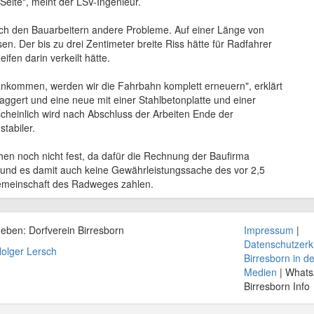
 Seite", meint der LSV-Ingenieur.
sich den Bauarbeitern andere Probleme. Auf einer Länge von
n. Der bis zu drei Zentimeter breite Riss hätte für Radfahrer
fen darin verkeilt hätte.
rankommen, werden wir die Fahrbahn komplett erneuern", erklärt
gert und eine neue mit einer Stahlbetonplatte und einer
cheinlich wird nach Abschluss der Arbeiten Ende der
tabiler.
hen noch nicht fest, da dafür die Rechnung der Baufirma
 und es damit auch keine Gewährleistungssache des vor 2,5
emeinschaft des Radweges zahlen.
geben: Dorfverein
Birresborn
Impressum
|
Datenschutzerk
olger Lersch
Birresborn in d
Medien
| What
Birresborn Info