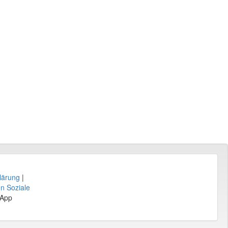
lärung
|
en Soziale
sApp