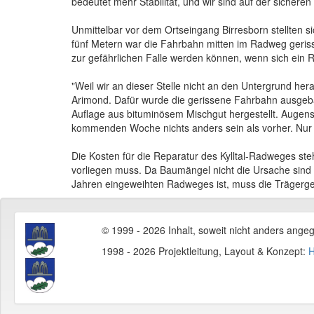
bedeutet mehr Stabilität, und wir sind auf der sicheren
Unmittelbar vor dem Ortseingang Birresborn stellten 
fünf Metern war die Fahrbahn mitten im Radweg gerisse
zur gefährlichen Falle werden können, wenn sich ein Rei
"Weil wir an dieser Stelle nicht an den Untergrund he
Arimond. Dafür wurde die gerissene Fahrbahn ausgebag
Auflage aus bituminösem Mischgut hergestellt. Augens
kommenden Woche nichts anders sein als vorher. Nur s
Die Kosten für die Reparatur des Kylltal-Radweges ste
vorliegen muss. Da Baumängel nicht die Ursache sind
Jahren eingeweihten Radweges ist, muss die Trägerg
© 1999 - 2026 Inhalt, soweit nicht anders ange
1998 - 2026 Projektleitung, Layout & Konzept:
H