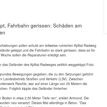
pt, Fahrbahn gerissen: Schäden am
den
ebungen sollen schuld am teilweise ruinierten Kylltal-Radweg
lände gekippt und die Fahrbahn so stark gerissen, dass es für
Woche sollen die Reparaturen erledigt sein.
r das Geländer des Kylltal-Radweges seitlich weggekippt.Foto:
tergrundes Bewegungen gegeben, die zu den Setzungen geführt
im Landesbetrieb Straßen und Verkehr (LSV). Zwischen
tterwerk Reichle, war auf einer Länge von 25 Metern die
chen. Folglich kippte das Geländer hinterher.
 Boden in etwa 2,50 Meter Tiefe ran", erklärt Arimond. Die
wurden neu versetzt. Dieses Mal allerdings in Beton. "Das