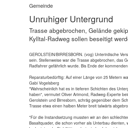
Gemeinde
Unruhiger Untergrund
Trasse abgebrochen, Gelände gekip
Kylltal-Radweg sollen beseitigt wer
GEROLSTEIN/BIRRESBORN. (vog) Unterirdische Verschi
sein. Stellenweise war die Trasse abgebrochen, das Ge
Radfahrer gefährlich wurde. Bis Ende der kommenden 
Reparaturbedürftig: Auf einer Länge von 25 Metern wa
Gabi Vogelsberg
"Wahrscheinlich hat es in tieferen Schichten des Un
haben", vermutet Oliver Arimond, Radweg-Experte be
Gerolstein und Birresborn, schräg gegenüber dem Scho
Trasse etwa einen halben Meter breit talwärts abgebro
"Für die Instandsetzung mussten wir an den schlechten
Basaltquader, die schon vorher als Unterbau dienten, 