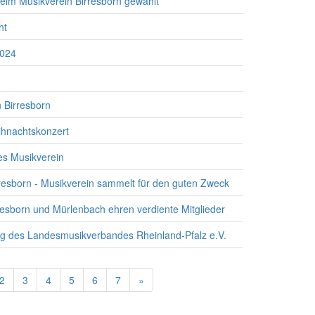
eim Musikverein Birresborn gewählt
ht
2024
n Birresborn
eihnachtskonzert
es Musikverein
resborn - Musikverein sammelt für den guten Zweck
resborn und Mürlenbach ehren verdiente Mitglieder
g des Landesmusikverbandes Rheinland-Pfalz e.V.
2
3
4
5
6
7
»